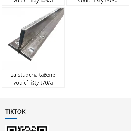
vodicí lišty t45/a
vodicí lišty t50/a
za studena tažené
vodicí lišty t70/a
TIKTOK