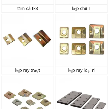
tấm cá tk3
kẹp chữ T
kẹp ray trượt
kẹp ray loại rl